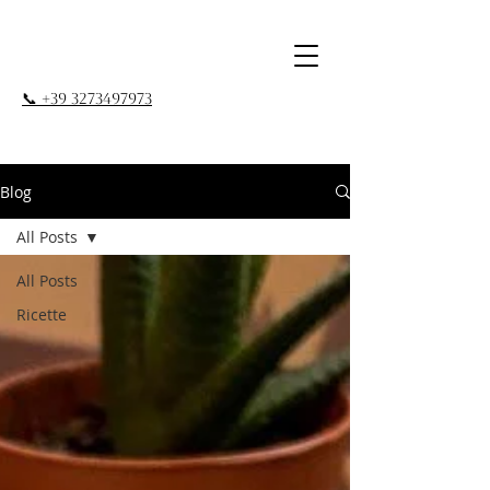
📞 +39 3273497973
Blog
All Posts
All Posts
Ricette