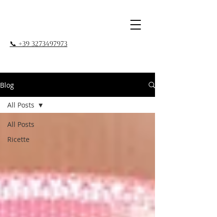
📞 +39 3273497973
Blog
All Posts
All Posts
Ricette