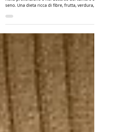
tumore al seno
L’alimentazione gioca un ruolo fondamentale
nella prevenzione e nel decorso del tumore al
seno. Una dieta ricca di fibre, frutta, verdura,
cereali integrali, pesce e soia, e povera di alcol,
carne rossa e cibi raffinati, può ridurre i livelli
di estrogeni, abbassare il rischio di carcinoma
mammario e migliorare la sopravvivenza.
Scopri i fattori genetici e non genetici che
influenzano il cancro al seno e le migliori
strategie nutrizionali.