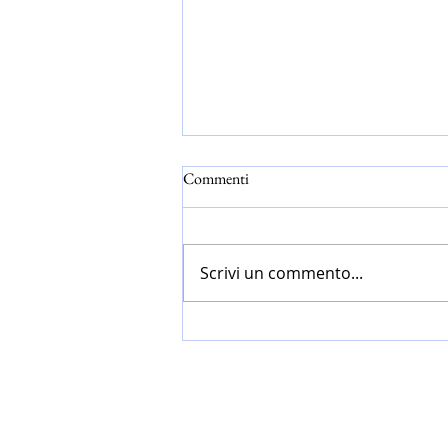
Commenti
Scrivi un commento...
Cappuccino ghiacciato, Matcha
Latte e Chai Latte: 3 idee fresche
per la merenda