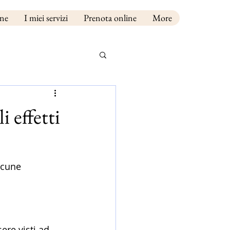
one
I miei servizi
Prenota online
More
 effetti
lcune 
re visti ad 