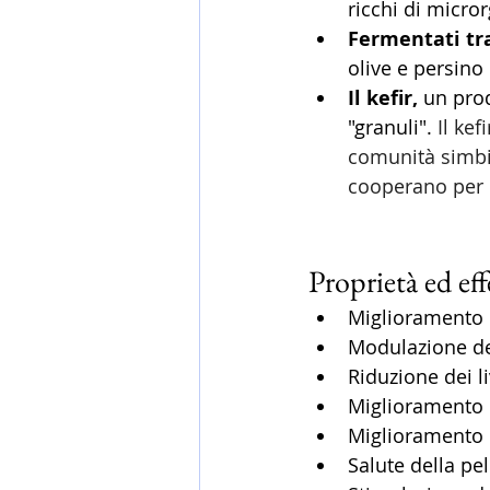
ricchi di micro
Fermentati tra
olive e persino 
Il kefir, 
un prod
"granuli". 
Il ke
comunità simbi
cooperano per 
Proprietà ed effe
Miglioramento d
Modulazione del
Riduzione dei li
Miglioramento d
Miglioramento d
Salute della pel