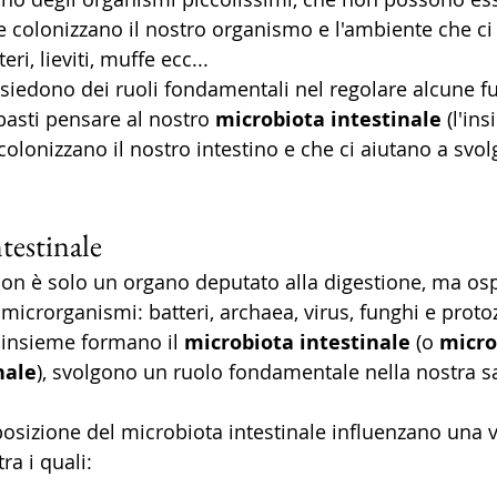
colonizzano il nostro organismo e l'ambiente che ci 
ri, lieviti, muffe ecc... 
ssiedono dei ruoli fondamentali nel regolare alcune fu
asti pensare al nostro 
microbiota intestinale
 (l'in
olonizzano il nostro intestino e che ci aiutano a svol
testinale
on è solo un organo deputato alla digestione, ma osp
microrganismi: batteri, archaea, virus, funghi e protoz
insieme formano il 
microbiota intestinale
 (o 
micr
nale
), svolgono un ruolo fondamentale nella nostra sa
posizione del microbiota intestinale influenzano una v
ra i quali: 