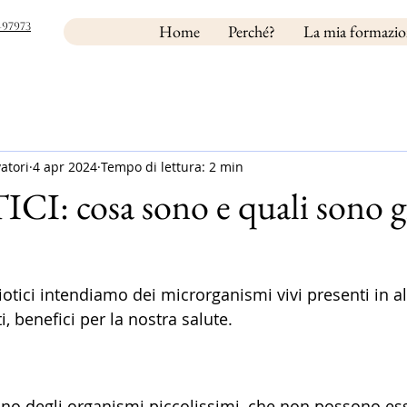
497973
Home
Perché?
La mia formazi
vatori
4 apr 2024
Tempo di lettura: 2 min
: cosa sono e quali sono gli
iotici intendiamo dei microrganismi vivi presenti in a
i, benefici per la nostra salute. 
ono degli organismi piccolissimi, che non possono esse