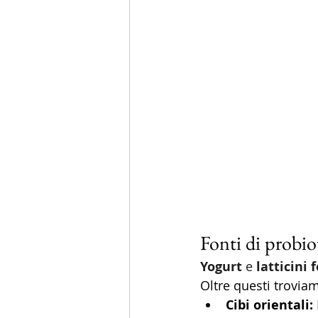
Fonti di probiot
Yogurt
 e 
latticini
Oltre questi troviam
Cibi orientali: