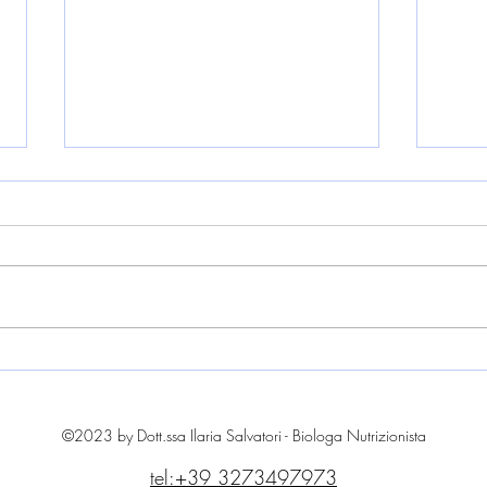
Cibo crudista (Raw Food): perchè
Affro
sceglierlo
croni
perso
©2023 by Dott.ssa Ilaria Salvatori - Biologa Nutrizionista
tel:+39 3273497973