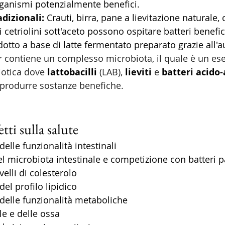
rganismi potenzialmente benefici.
dizionali:
 Crauti, birra, pane a lievitazione naturale, 
i cetriolini sott'aceto possono ospitare batteri benefic
otto a base di latte fermentato preparato grazie all'au
fir contiene un complesso microbiota, il quale è un es
otica dove 
lattobacilli
 (LAB), 
lieviti
 e 
batteri acido-
produrre sostanze benefiche. 
tti sulla salute 
elle funzionalità intestinali 
 microbiota intestinale e competizione con batteri p
velli di colesterolo 
el profilo lipidico 
elle funzionalità metaboliche 
le e delle ossa 