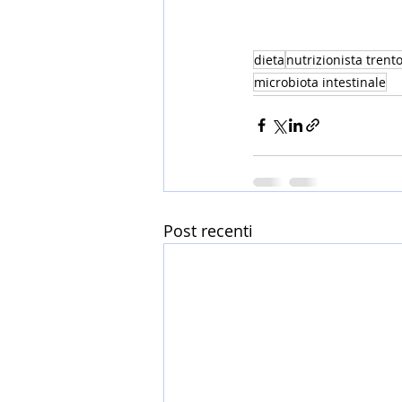
dieta
nutrizionista trent
microbiota intestinale
Post recenti