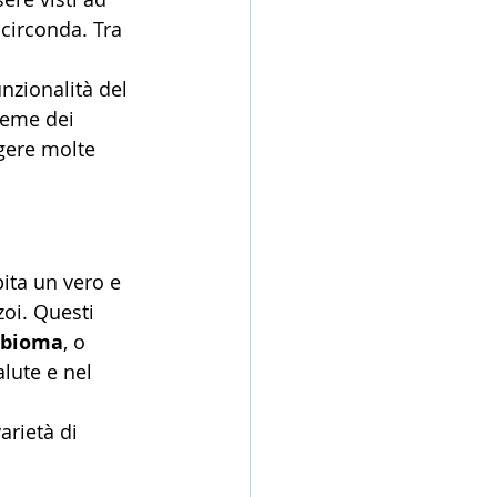
circonda. Tra 
nzionalità del 
sieme dei 
gere molte 
ita un vero e 
oi. Questi 
obioma
, o 
lute e nel 
arietà di 