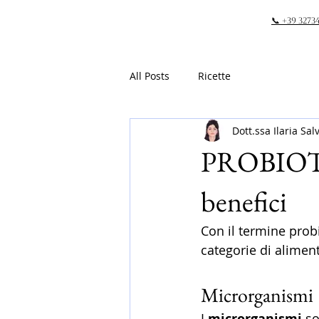
📞 +39 3273
All Posts
Ricette
Dott.ssa Ilaria Sal
PROBIOTICI
benefici
Con il termine prob
categorie di aliment
Microrganismi
I 
microrganismi
 s