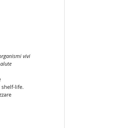
organismi vivi 
alute 
 
helf-life. 
zzare 