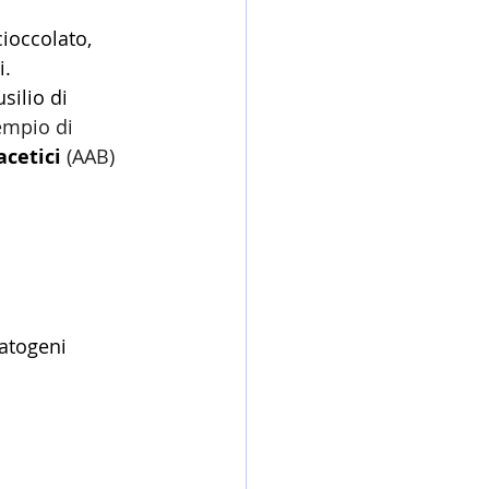
cioccolato, 
i.
silio di 
empio di 
acetici
 (AAB) 
atogeni 