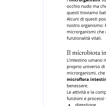
occhio nudo ma che 
questi troviamo batte
Alcuni di questi po
nostro organismo: b
microrganismi che c
funzionalità vitali. 
Il microbiota in
L'intestino umano n
proprio universo di 
microrganismi, che 
microflora intesti
benessere.
Le attività e la com
funzioni e processi t
digestione